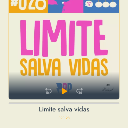
Skip Backward
Play Pause
Jump Forwa
Audio
Limite salva vidas
Player
PRP 28