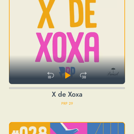
Skip Backward
Play Pause
Jump Forwa
Audio
X de Xoxa
Player
PRP 29