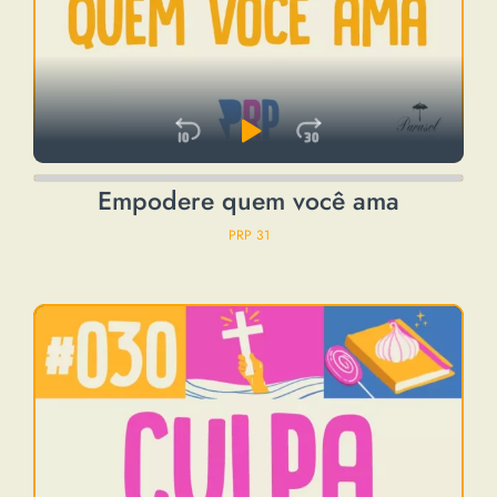
Skip Backward
Play Pause
Jump Forwa
Audio
Empodere quem você ama
Player
PRP 31