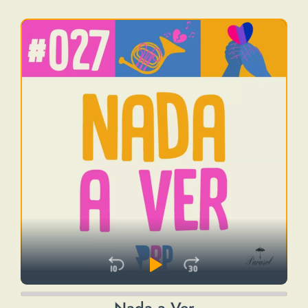
Skip Backward
Play Pause
Jump Forwa
Audio
Nada a Ver