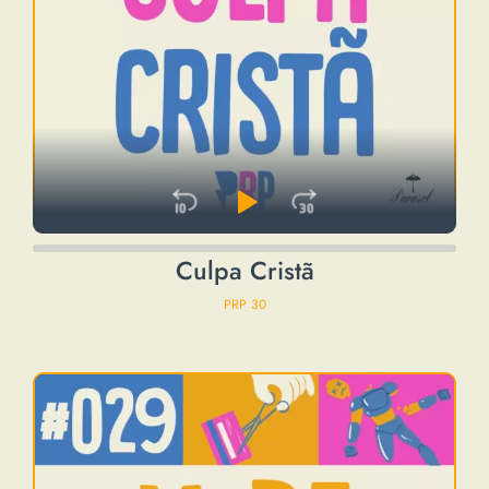
Skip Backward
Play Pause
Jump Forwa
Audio
Culpa Cristã
Player
PRP 30