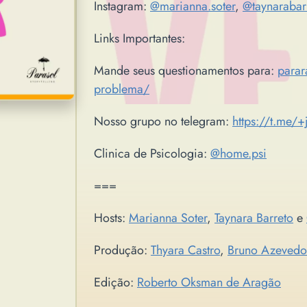
Instagram:
@marianna.soter
,
@taynarabar
Links Importantes:
Mande seus questionamentos para:
parar
problema/
Nosso grupo no telegram:
https://t.me/
Clinica de Psicologia:
@home.psi
===
Hosts:
Marianna Soter
,
Taynara Barreto
e
Produção:
Thyara Castro
,
Bruno Azevedo
Edição:
Roberto Oksman de Aragão