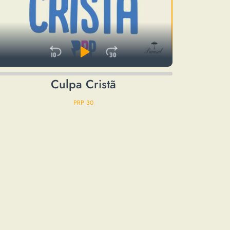
rd
Skip Backward
Play Pause
Jump Forward
udio
Culpa Cristã
layer
PRP 30