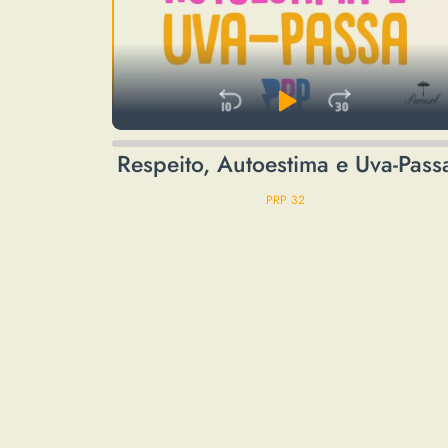
Skip Backward
Play Pause
Jump F
Audio
Respeito, Autoestima e Uva-Pass
Player
PRP 32