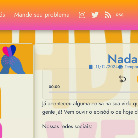
ós
Mande seu problema
RSS
Nada
11/12/2024
Tempor
Audio
Player
Ski
00:00
Já aconteceu alguma coisa na sua vida 
gente já! Vem ouvir o episódio de hoje 
Nossas redes sociais: