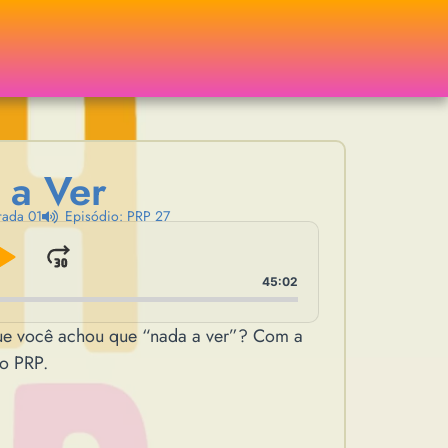
 a Ver
ada 01
Episódio: PRP 27
p Backward
Play Pause
Jump Forward
45:02
que você achou que “nada a ver”? Com a
do PRP.