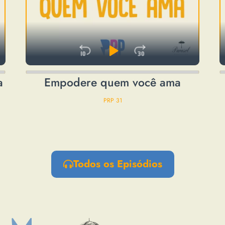
orward
Skip Backward
Play Pause
Jump Forwa
Audio
A
a
Empodere quem você ama
Player
P
PRP 31
Todos os Episódios