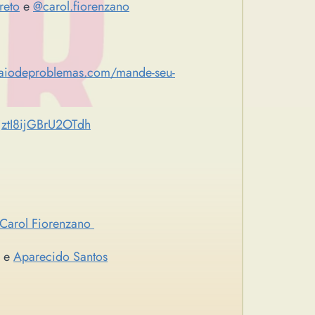
reto
e
@carol.fiorenzano
aiodeproblemas.com/mande-seu-
+jztI8ijGBrU2OTdh
Carol Fiorenzano
e
Aparecido Santos